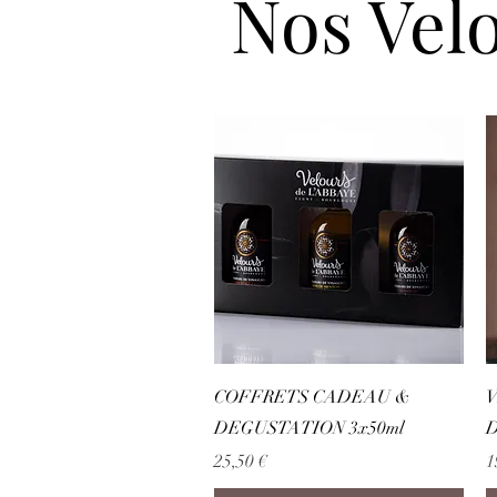
Nos Velo
Aperçu rapide
COFFRETS CADEAU &
V
DEGUSTATION 3x50ml
D
Prix
P
25,50 €
1