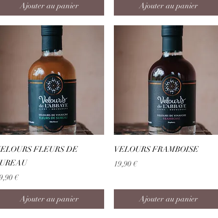
Ajouter au panier
Ajouter au panier
Aperçu rapide
Aperçu rapide
ELOURS FLEURS DE
VELOURS FRAMBOISE
SUREAU
Prix
19,90 €
rix
9,90 €
Ajouter au panier
Ajouter au panier