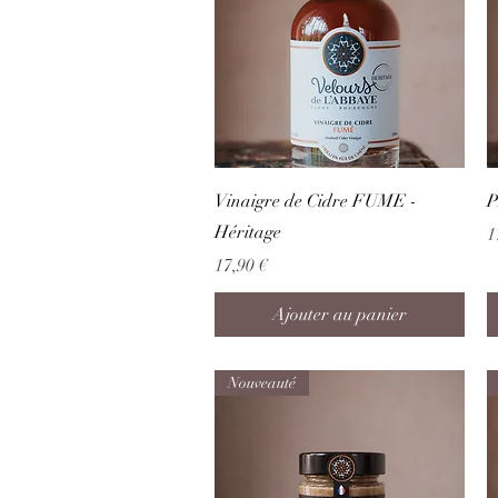
Aperçu rapide
Vinaigre de Cidre FUME -
P
Héritage
P
1
Prix
17,90 €
Ajouter au panier
Nouveauté