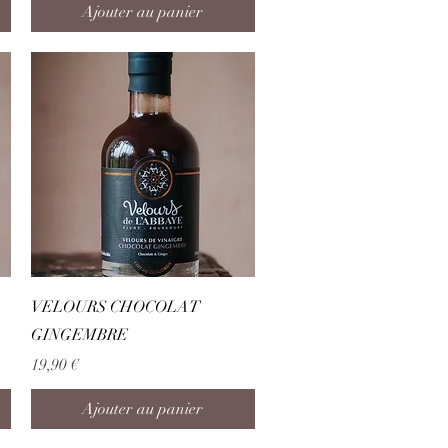
Ajouter au panier
Aperçu rapide
VELOURS CHOCOLAT
GINGEMBRE
Prix
19,90 €
Ajouter au panier