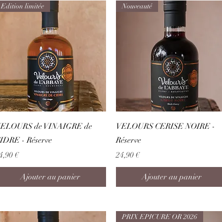
Edition limitée
Nouveauté
Aperçu rapide
Aperçu rapide
ELOURS de VINAIGRE de
VELOURS CERISE NOIRE -
IDRE - Réserve
Réserve
rix
Prix
4,90 €
24,90 €
Ajouter au panier
Ajouter au panier
PRIX EPICURE OR 2026