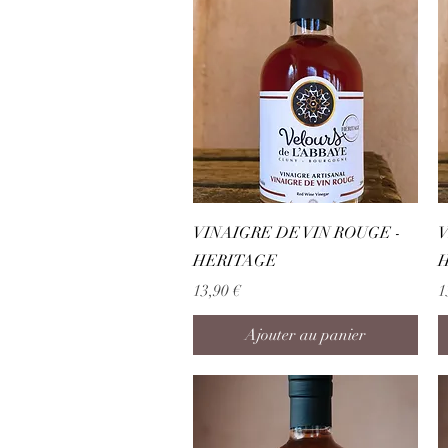
Aperçu rapide
VINAIGRE DE VIN ROUGE -
V
HERITAGE
H
Prix
P
13,90 €
1
Ajouter au panier