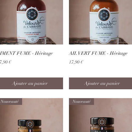
Aperçu rapide
Aperçu rapide
IMENT FUME - Héritage
AIL VERT FUME - Héritage
rix
Prix
7,90 €
17,90 €
Ajouter au panier
Ajouter au panier
Nouveauté
Nouveauté