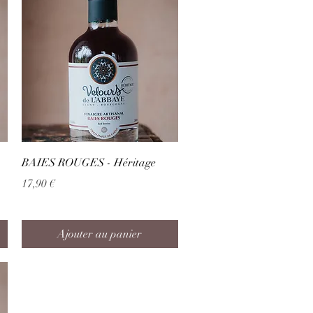
Aperçu rapide
BAIES ROUGES - Héritage
Prix
17,90 €
Ajouter au panier