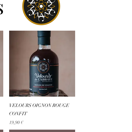
s
Aperçu rapide
VELOURS OIGNON ROUGE
CONFIT
Prix
19,90 €