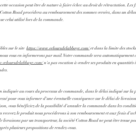
tte occasion peut être de nature à faire échec au droit de rétractation. Les f
té Cotton Road procédera au remboursement des sommes versées, dans un délai d
e celui utilisé lors de la commande.
bles sur le site
https://www.veloursdelabbaye.com/
et dans la limite des stock
 nous vous en informerons par mail. Votre commande sera automatiquement a
w.veloursdelabbaye.com/
n'a pas vocation à vendre ses produits en quantités 
ndes.
aison indiquée au cours du processus de commande, dans le délai indiqué sur l
ressé pour vous informer d'une éventuelle conséquence sur le délai de livrais
aison, vous bénéficiez de la possibilité d'annuler la commande dans les conditi
 recevez le produit nous procéderons à son remboursement et aux frais d'ach
livraisons par un transporteur, la société Cotton Road ne peut être tenue po
 après plusieurs propositions de rendez-vous.