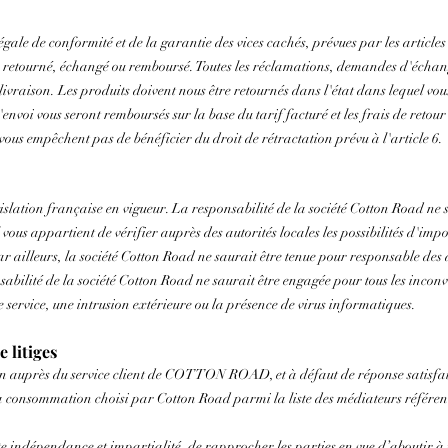
égale de conformité et de la garantie des vices cachés, prévues par les articles
e retourné, échangé ou remboursé. Toutes les réclamations, demandes d'échan
livraison. Les produits doivent nous être retournés dans l'état dans lequel vou
d'envoi vous seront remboursés sur la base du tarif facturé et les frais de reto
ne vous empêchent pas de bénéficier du droit de rétractation prévu à l'article 6.
islation française en vigueur. La responsabilité de la société Cotton Road ne 
Il vous appartient de vérifier auprès des autorités locales les possibilités d'imp
r ailleurs, la société Cotton Road ne saurait être tenue pour responsable d
sabilité de la société Cotton Road ne saurait être engagée pour tous les incon
service, une intrusion extérieure ou la présence de virus informatiques.
e litiges
on auprès du service client de COTTON ROAD, et à défaut de réponse satisfai
e la consommation choisi par Cotton Road parmi la liste des médiateurs référ
te indépendance et impartialité, de rapprocher les parties en vue d’aboutir à 