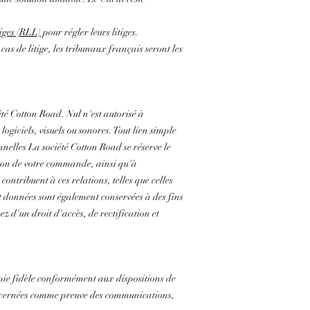
iges (RLL)
pour régler leurs litiges.
as de litige, les tribunaux français seront les
ciété Cotton Road. Nul n'est autorisé à
logiciels, visuels ou sonores. Tout lien simple
nnelles La société Cotton Road se réserve le
stion de votre commande, ainsi qu'à
ontribuent à ces relations, telles que celles
t données sont également conservées à des fins
ez d'un droit d'accès, de rectification et
opie fidèle conformément aux dispositions de
 concernées comme preuve des communications,