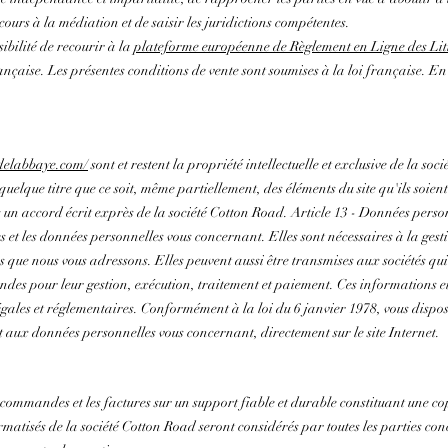
cours à la médiation et de saisir les juridictions compétentes.
ibilité de recourir à la
plateforme européenne de Règlement en Ligne des Lit
nçaise. Les présentes conditions de vente sont soumises à la loi française. En c
delabbaye.com/
sont et restent la propriété intellectuelle et exclusive de la so
 quelque titre que ce soit, même partiellement, des éléments du site qu'ils soient 
s un accord écrit exprès de la société Cotton Road. Article 13 - Données perso
es et les données personnelles vous concernant. Elles sont nécessaires à la ge
 que nous vous adressons. Elles peuvent aussi être transmises aux sociétés qui c
ndes pour leur gestion, exécution, traitement et paiement. Ces informations e
légales et réglementaires. Conformément à la loi du 6 janvier 1978, vous dispos
aux données personnelles vous concernant, directement sur le site Internet.
commandes et les factures sur un support fiable et durable constituant une c
nformatisés de la société Cotton Road seront considérés par toutes les parties