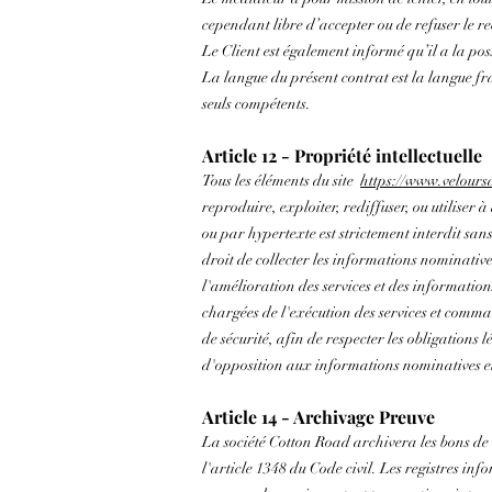
cependant libre d’accepter ou de refuser le re
Le Client est également informé qu’il a la poss
La langue du présent contrat est la langue fra
seuls compétents.
Article 12 - Propriété intellectuelle
Tous les éléments du site
https://www.velours
reproduire, exploiter, rediffuser, ou utiliser à
ou par hypertexte est strictement interdit san
droit de collecter les informations nominativ
l'amélioration des services et des informations
chargées de l'exécution des services et comma
de sécurité, afin de respecter les obligations 
d'opposition aux informations nominatives et 
Article 14 - Archivage Preuve
La société Cotton Road archivera les bons de 
l'article 1348 du Code civil. Les registres i