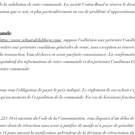
 la validation de votre commande. La société Cotton Road se réserve le droit
on que ce soit, et plus particulièrement en cas de problème d'approvisionne
mmande
https://www.veloursdelabbaye.com/
suppose l'adhésion aux présentes Condit
tière aux présentes conditions générales de vente, sans exception ni réserve
 la transaction. Vous déclarez en avoir parfaite connaissance. La confirma
capitulatif des informations de votre commande et des présentes Conditions 
e votre commande.
ur vous l'obligation de payer le prix indiqué. Le règlement de vos achats s'
ué qu'au moment de l'expédition de la commande. En cas de livraisons fractionn
.221-18 et suivants du Code de la Consommation, vous disposez d'un délai de 
tre droit de rétraction sans avoir à justifier de motifs ni à payer de pénalité.
s 14 jours suivant la notification au Vendeur de la décision de rétractation du