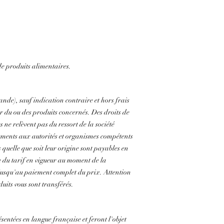
e produits alimentaires.
nde), sauf indication contraire et hors frais
r du ou des produits concernés. Des droits de
 ne relèvent pas du ressort de la société
aiements aux autorités et organismes compétents
 quelle que soit leur origine sont payables en
se du tarif en vigueur au moment de la
 jusqu'au paiement complet du prix. Attention
its vous sont transférés.
sentées en langue française et feront l'objet