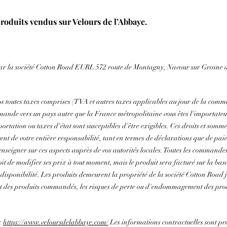
roduits vendus sur Velours de l’Abbaye.
s par la société Cotton Road EURL 572 route de Montagny, Navour sur Grosne d
os toutes taxes comprises (TVA et autres taxes applicables au jour de la comma
mande vers un pays autre que la France métropolitaine vous êtes l'importateu
rtation ou taxes d'état sont susceptibles d'être exigibles. Ces droits et sommes
èvent de votre entière responsabilité, tant en termes de déclarations que de p
enseigner sur ces aspects auprès de vos autorités locales. Toutes les commandes
oit de modifier ses prix à tout moment, mais le produit sera facturé sur la ba
 disponibilité. Les produits demeurent la propriété de la société Cotton Road
t des produits commandés, les risques de perte ou d'endommagement des produ
:
https://www.veloursdelabbaye.com/
Les informations contractuelles sont pré