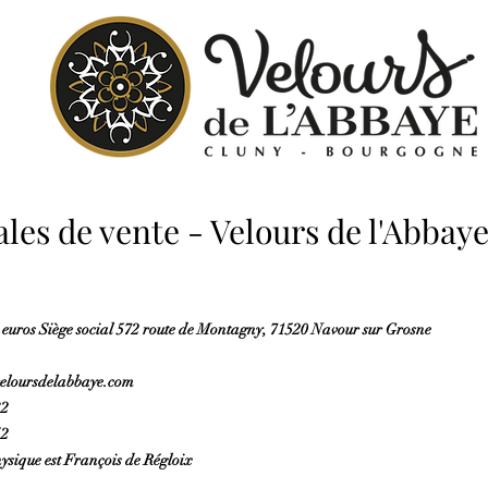
les de vente - Velours de l'Abbay
euros Siège social 572 route de Montagny, 71520 Navour sur Grosne
@veloursdelabbaye.com
32
52
ysique est François de Régloix