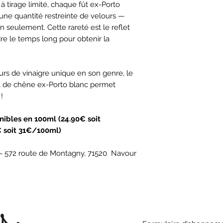
à tirage limité, chaque fût ex-Porto
fleur...).
 une quantité restreinte de velours —
Vous pouvez dégla
n seulement. Cette rareté est le reflet
avec une touche d
re le temps long pour obtenir la
VANILLE accompagn
rave ou de topinambo
accompagne égalem
rs de vinaigre unique en son genre, le
blancs ou grillés.
fût de chêne ex-Porto blanc permet
!
Le velours VANILLE es
pour magnifier vos
nibles en 100ml (24.90€ soit
incorporant un file
€ soit 31€/100ml)
forme la croûte. Il 
il peut être ajouté 
 - 572 route de Montagny, 71520 Navour
frais ou cuits (agru
mangue, litchis et a