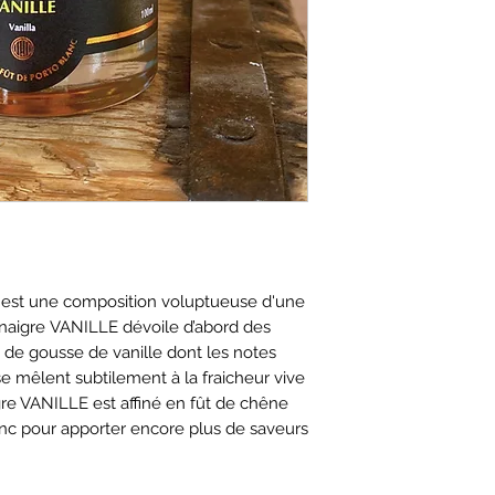
elle se mêle à l’aci
subtilité parfaite
Grâce à sa douce ac
le velours de vinai
des plats salés et s
Onctueux et rond, 
accompagne mervei
poulet ou un filet
gouttes de velours
allonger une sauce r
 est une composition voluptueuse d'une
cuisson. Il accompag
inaigre VANILLE dévoile d’abord des
foie gras. Il ajout
de gousse de vanille dont les notes
plats de viandes.
e mêlent subtilement à la fraicheur vive
gre VANILLE est affiné en fût de chêne
Le velours VANILLE
lanc pour apporter encore plus de saveurs
de maches avec des
une salade tomate
légumes rôtis au fo